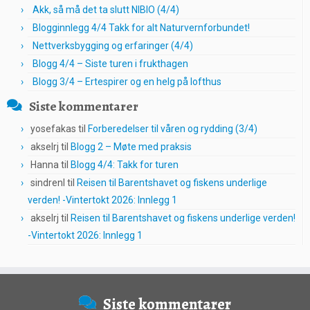
Akk, så må det ta slutt NIBIO (4/4)
Blogginnlegg 4/4 Takk for alt Naturvernforbundet!
Nettverksbygging og erfaringer (4/4)
Blogg 4/4 – Siste turen i frukthagen
Blogg 3/4 – Ertespirer og en helg på lofthus
Siste kommentarer
yosefakas
til
Forberedelser til våren og rydding (3/4)
akselrj
til
Blogg 2 – Møte med praksis
Hanna
til
Blogg 4/4: Takk for turen
sindrenl
til
Reisen til Barentshavet og fiskens underlige
verden! -Vintertokt 2026: Innlegg 1
akselrj
til
Reisen til Barentshavet og fiskens underlige verden!
-Vintertokt 2026: Innlegg 1
Siste kommentarer