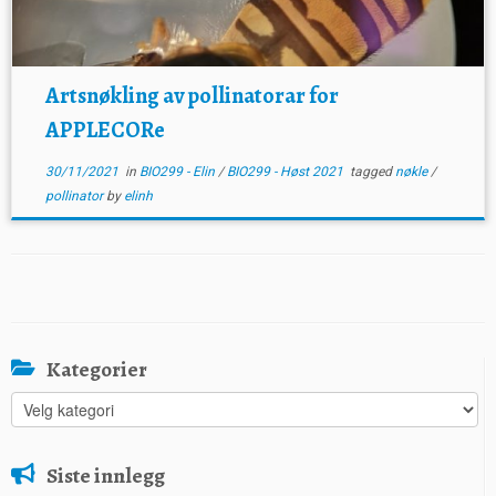
Artsnøkling av pollinatorar for
APPLECORe
30/11/2021
in
BIO299 - Elin
/
BIO299 - Høst 2021
tagged
nøkle
/
pollinator
by
elinh
Kategorier
Kategorier
Siste innlegg