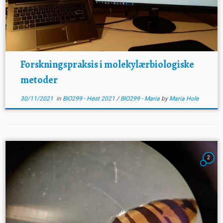
Forskningspraksis i molekylærbiologiske
metoder
30/11/2021
in
BIO299 - Høst 2021
/
BIO299 - Maria
by
Maria Hole
2