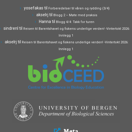
yosefakas
til
Forberedelser til våren og rydding (3/4)
akselrj
til
Blogg 2 – Møte med praksis
Hanna
til
Blogg 4/4: Takk for turen
sindrenl
til
Reisen til Barentshavet og fiskens underlige verden! -Vintertokt 2026:
Innlegg 1
akselrj
til
Reisen til Barentshavet og fiskens underlige verden! -Vintertokt 2026:
Innlegg 1
Meta