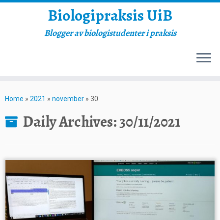
Biologipraksis UiB
Blogger av biologistudenter i praksis
Skip
to
Home
»
2021
»
november
»
30
content
Daily Archives:
30/11/2021