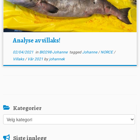
Analyse av villaks!
02/04/2021
in
BIO298-Johanne
tagged
Johanne
/
NORCE
/
Villaks
/
Vår 2021
by
johannek
Kategorier
Kategorier
Siste innlegg