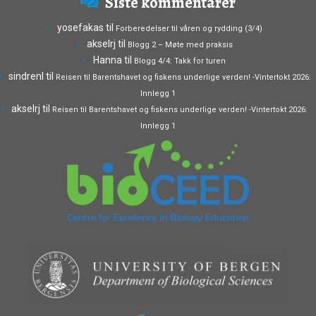
Siste kommentarer
yosefakas
til
Forberedelser til våren og rydding (3/4)
akselrj
til
Blogg 2 – Møte med praksis
Hanna
til
Blogg 4/4: Takk for turen
sindrenl
til
Reisen til Barentshavet og fiskens underlige verden! -Vintertokt 2026:
Innlegg 1
akselrj
til
Reisen til Barentshavet og fiskens underlige verden! -Vintertokt 2026:
Innlegg 1