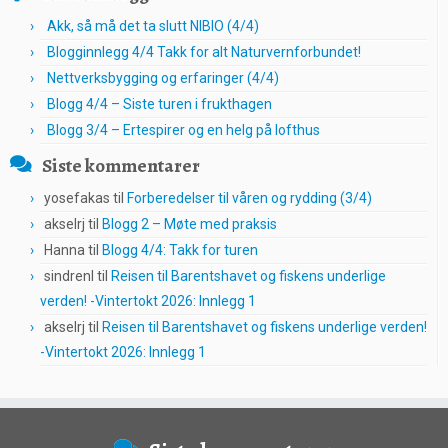
Akk, så må det ta slutt NIBIO (4/4)
Blogginnlegg 4/4 Takk for alt Naturvernforbundet!
Nettverksbygging og erfaringer (4/4)
Blogg 4/4 – Siste turen i frukthagen
Blogg 3/4 – Ertespirer og en helg på lofthus
Siste kommentarer
yosefakas
til
Forberedelser til våren og rydding (3/4)
akselrj
til
Blogg 2 – Møte med praksis
Hanna
til
Blogg 4/4: Takk for turen
sindrenl
til
Reisen til Barentshavet og fiskens underlige
verden! -Vintertokt 2026: Innlegg 1
akselrj
til
Reisen til Barentshavet og fiskens underlige verden!
-Vintertokt 2026: Innlegg 1