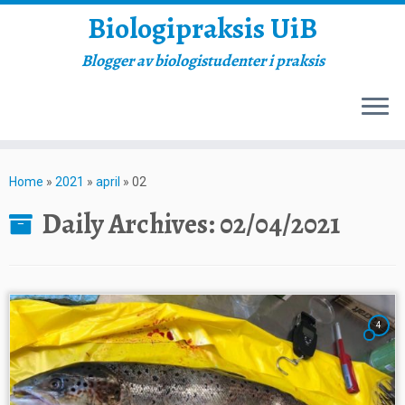
Biologipraksis UiB
Blogger av biologistudenter i praksis
Skip
to
Home
»
2021
»
april
»
02
content
Daily Archives:
02/04/2021
4