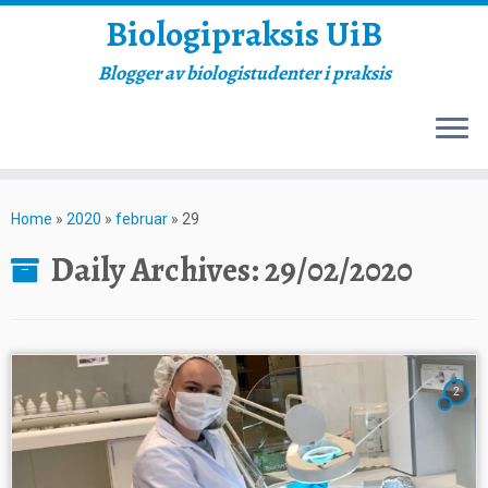
Biologipraksis UiB
Blogger av biologistudenter i praksis
Skip
to
Home
»
2020
»
februar
»
29
content
Daily Archives:
29/02/2020
2