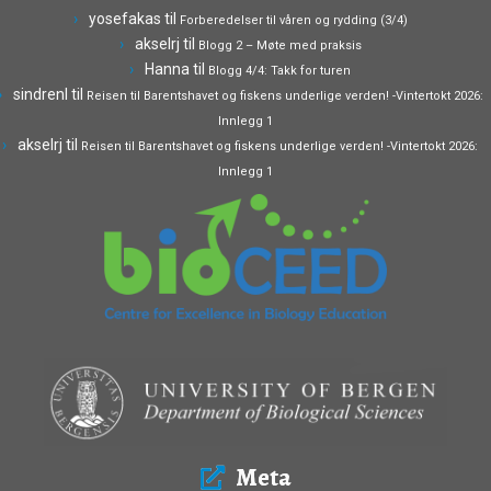
yosefakas
til
Forberedelser til våren og rydding (3/4)
akselrj
til
Blogg 2 – Møte med praksis
Hanna
til
Blogg 4/4: Takk for turen
sindrenl
til
Reisen til Barentshavet og fiskens underlige verden! -Vintertokt 2026:
Innlegg 1
akselrj
til
Reisen til Barentshavet og fiskens underlige verden! -Vintertokt 2026:
Innlegg 1
Meta