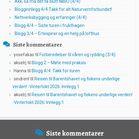
Akk, så må det ta slutt NIBIO (4/4)
Blogginnlegg 4/4 Takk for alt Naturvernforbundet!
Nettverksbygging og erfaringer (4/4)
Blogg 4/4 – Siste turen i frukthagen
Blogg 3/4 – Ertespirer og en helg på lofthus
Siste kommentarer
yosefakas
til
Forberedelser til våren og rydding (3/4)
akselrj
til
Blogg 2 – Møte med praksis
Hanna
til
Blogg 4/4: Takk for turen
sindrenl
til
Reisen til Barentshavet og fiskens underlige
verden! -Vintertokt 2026: Innlegg 1
akselrj
til
Reisen til Barentshavet og fiskens underlige verden!
-Vintertokt 2026: Innlegg 1
Siste kommentarer