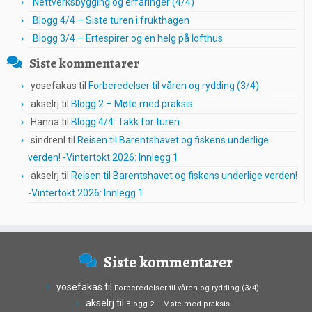
Nettverksbygging og erfaringer (4/4)
Blogg 4/4 – Siste turen i frukthagen
Blogg 3/4 – Ertespirer og en helg på lofthus
Siste kommentarer
yosefakas
til
Forberedelser til våren og rydding (3/4)
akselrj
til
Blogg 2 – Møte med praksis
Hanna
til
Blogg 4/4: Takk for turen
sindrenl
til
Reisen til Barentshavet og fiskens underlige
verden! -Vintertokt 2026: Innlegg 1
akselrj
til
Reisen til Barentshavet og fiskens underlige verden!
-Vintertokt 2026: Innlegg 1
Siste kommentarer
yosefakas
til
Forberedelser til våren og rydding (3/4)
akselrj
til
Blogg 2 – Møte med praksis