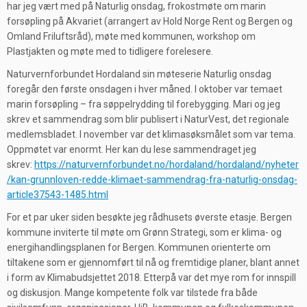
har jeg vært med på Naturlig onsdag, frokostmøte om marin
forsøpling på Akvariet (arrangert av Hold Norge Rent og Bergen og
Omland Friluftsråd), møte med kommunen, workshop om
Plastjakten og møte med to tidligere forelesere.
Naturvernforbundet Hordaland sin møteserie Naturlig onsdag
foregår den første onsdagen i hver måned. I oktober var temaet
marin forsøpling – fra søppelrydding til forebygging. Mari og jeg
skrev et sammendrag som blir publisert i NaturVest, det regionale
medlemsbladet. I november var det klimasøksmålet som var tema.
Oppmøtet var enormt. Her kan du lese sammendraget jeg
skrev:
https://naturvernforbundet.no/hordaland/hordaland/nyheter
/kan-grunnloven-redde-klimaet-sammendrag-fra-naturlig-onsdag-
article37543-1485.html
For et par uker siden besøkte jeg rådhusets øverste etasje. Bergen
kommune inviterte til møte om Grønn Strategi, som er klima- og
energihandlingsplanen for Bergen. Kommunen orienterte om
tiltakene som er gjennomført til nå og fremtidige planer, blant annet
i form av Klimabudsjettet 2018. Etterpå var det mye rom for innspill
og diskusjon. Mange kompetente folk var tilstede fra både