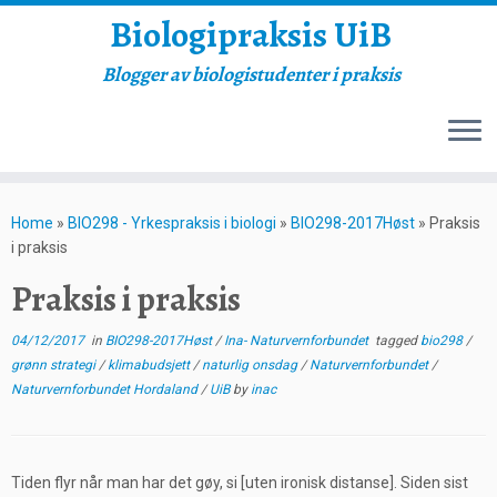
Biologipraksis UiB
Blogger av biologistudenter i praksis
Skip
to
Home
»
BIO298 - Yrkespraksis i biologi
»
BIO298-2017Høst
»
Praksis
content
i praksis
Praksis i praksis
04/12/2017
in
BIO298-2017Høst
/
Ina- Naturvernforbundet
tagged
bio298
/
grønn strategi
/
klimabudsjett
/
naturlig onsdag
/
Naturvernforbundet
/
Naturvernforbundet Hordaland
/
UiB
by
inac
Tiden flyr når man har det gøy, si [uten ironisk distanse]. Siden sist