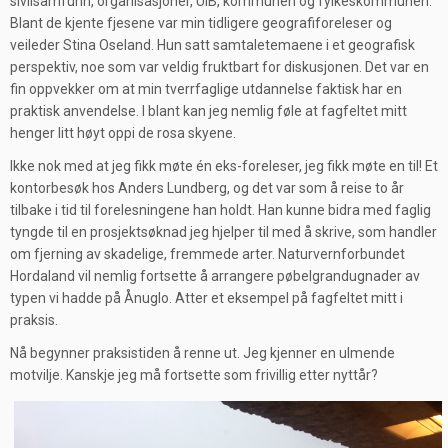
sivilsamfunn, organisasjoner, UiB, kommunen og fylkeskommunen.
Blant de kjente fjesene var min tidligere geografiforeleser og
veileder Stina Oseland. Hun satt samtaletemaene i et geografisk
perspektiv, noe som var veldig fruktbart for diskusjonen. Det var en
fin oppvekker om at min tverrfaglige utdannelse faktisk har en
praktisk anvendelse. I blant kan jeg nemlig føle at fagfeltet mitt
henger litt høyt oppi de rosa skyene.
Ikke nok med at jeg fikk møte én eks-foreleser, jeg fikk møte en til! Et
kontorbesøk hos Anders Lundberg, og det var som å reise to år
tilbake i tid til forelesningene han holdt. Han kunne bidra med faglig
tyngde til en prosjektsøknad jeg hjelper til med å skrive, som handler
om fjerning av skadelige, fremmede arter. Naturvernforbundet
Hordaland vil nemlig fortsette å arrangere pøbelgrandugnader av
typen vi hadde på Ånuglo. Atter et eksempel på fagfeltet mitt i
praksis.
Nå begynner praksistiden å renne ut. Jeg kjenner en ulmende
motvilje. Kanskje jeg må fortsette som frivillig etter nyttår?