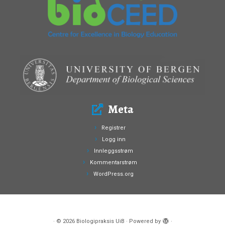
Meta
Registrer
Logg inn
Innleggsstrøm
Kommentarstrøm
WordPress.org
·
© 2026
Biologipraksis UiB
·
Powered by
·