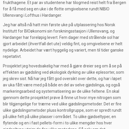
frukthagene. Et par av studentene har tilogmed reist helt fra Bergen
for å få med seg en uke i de flotte omgivelsene rundt NIBIO
Ullensvang i Lofthus i Hardanger.
Jeg har altså nå hatt min første uke på utplassering hos Norsk
Institutt for BIOøkonomi sin forskningsstasjon i Ullensvang, og
Hardanger har foreløpig levert. Fem dager med strålende sol har
gjort arbeidet (ihvertfall det ute) veldig fint, og omgivelsene er helt
nydelige. Arbeidet har vært hyggelig og variert, men til tider ganske
repetativt.
Prosjektet jeg hovedsakelig har med å gjøre dreier seg om å se på
effekten av gjødsling ved økologisk dyrking av ulike eplesorter, som
jeg skrev sist. Nå har jeg fått god oversikt over dette, og har i løpet
av uka fått være med på både en del av selve gjødslinga, og også
markeringsarbeid og systematisering av de ulike feltene. En skal
gjennom dette prosjektet prøve å finne ut hvor mye nitrogen som
blir tilgjengelige for trærne ved ulike gjødslingsmetoder. Det er fire
ulike gjødslingsmetoder pluss kontrollgruppe, som er spredt rundt
på ulike felt på ulike plasser i området. To ulike gjødseltyper, en
flytende og en i fast pellets-form i to ulike mengder hos hver