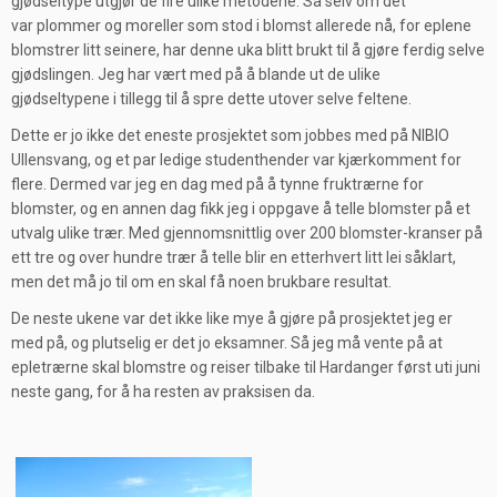
gjødseltype utgjør de fire ulike metodene. Så selv om det
var plommer og moreller som stod i blomst allerede nå, for eplene
blomstrer litt seinere, har denne uka blitt brukt til å gjøre ferdig selve
gjødslingen. Jeg har vært med på å blande ut de ulike
gjødseltypene i tillegg til å spre dette utover selve feltene.
Dette er jo ikke det eneste prosjektet som jobbes med på NIBIO
Ullensvang, og et par ledige studenthender var kjærkomment for
flere. Dermed var jeg en dag med på å tynne fruktrærne for
blomster, og en annen dag fikk jeg i oppgave å telle blomster på et
utvalg ulike trær. Med gjennomsnittlig over 200 blomster-kranser på
ett tre og over hundre trær å telle blir en etterhvert litt lei såklart,
men det må jo til om en skal få noen brukbare resultat.
De neste ukene var det ikke like mye å gjøre på prosjektet jeg er
med på, og plutselig er det jo eksamner. Så jeg må vente på at
epletrærne skal blomstre og reiser tilbake til Hardanger først uti juni
neste gang, for å ha resten av praksisen da.