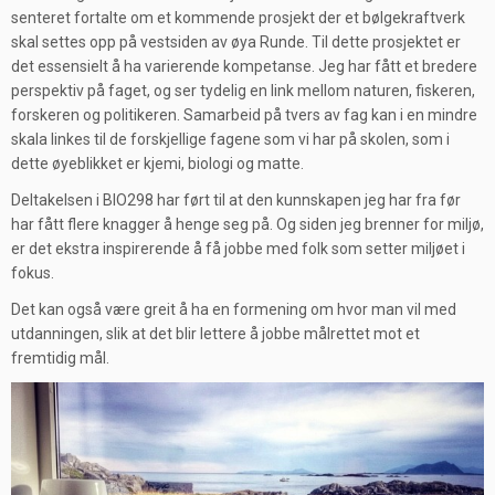
senteret fortalte om et kommende prosjekt der et bølgekraftverk
skal settes opp på vestsiden av øya Runde. Til dette prosjektet er
det essensielt å ha varierende kompetanse. Jeg har fått et bredere
perspektiv på faget, og ser tydelig en link mellom naturen, fiskeren,
forskeren og politikeren. Samarbeid på tvers av fag kan i en mindre
skala linkes til de forskjellige fagene som vi har på skolen, som i
dette øyeblikket er kjemi, biologi og matte.
Deltakelsen i BIO298 har ført til at den kunnskapen jeg har fra før
har fått flere knagger å henge seg på. Og siden jeg brenner for miljø,
er det ekstra inspirerende å få jobbe med folk som setter miljøet i
fokus.
Det kan også være greit å ha en formening om hvor man vil med
utdanningen, slik at det blir lettere å jobbe målrettet mot et
fremtidig mål.