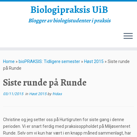
Biologipraksis UiB
Blogger av biologistudenter i praksis
Skip
to
Home
»
bioPRAKSIS: Tidligere semester
»
Høst 2015
»
Siste runde
content
på Runde
Siste runde på Runde
03/11/2015
in
Høst 2015
by
fridas
Christine og jeg setter oss på Hurtigruten for siste gang i denne
perioden. Vi er snart ferdig med praksisoppholdet på Miljøsenteret
Runde. Selv om vi kun har vært i en knapp måned sammenlagt, har