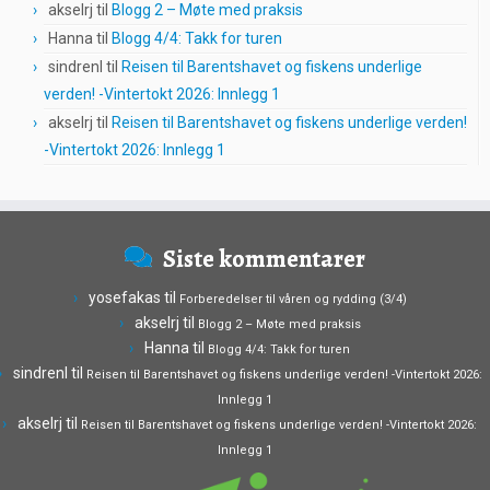
akselrj
til
Blogg 2 – Møte med praksis
Hanna
til
Blogg 4/4: Takk for turen
sindrenl
til
Reisen til Barentshavet og fiskens underlige
verden! -Vintertokt 2026: Innlegg 1
akselrj
til
Reisen til Barentshavet og fiskens underlige verden!
-Vintertokt 2026: Innlegg 1
Siste kommentarer
yosefakas
til
Forberedelser til våren og rydding (3/4)
akselrj
til
Blogg 2 – Møte med praksis
Hanna
til
Blogg 4/4: Takk for turen
sindrenl
til
Reisen til Barentshavet og fiskens underlige verden! -Vintertokt 2026:
Innlegg 1
akselrj
til
Reisen til Barentshavet og fiskens underlige verden! -Vintertokt 2026:
Innlegg 1