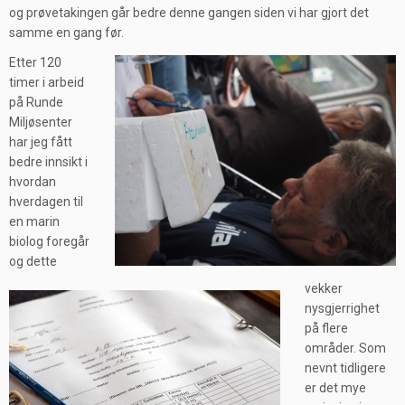
og prøvetakingen går bedre denne gangen siden vi har gjort det
samme en gang før.
Etter 120
timer i arbeid
på Runde
Miljøsenter
har jeg fått
bedre innsikt i
hvordan
hverdagen til
en marin
biolog foregår
og dette
vekker
nysgjerrighet
på flere
områder. Som
nevnt tidligere
er det mye