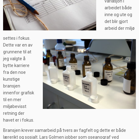
variasjon i
arbeidet både
inne og ute og
det blir gjort
arbeid der miljø
settes i fokus.
Dette var en av
grunnene til at
jeg valgte å
bytte karriere
fra den noe
kunstige
bransjen
innenfor grafisk
til en mer
miljøbevisst
retning der
havet er i fokus.
Bransjen krever samarbeid på tvers av fagfelt og dette er både
lærerikt og sosialt. Lars Golmen jobber som oseanograf ved