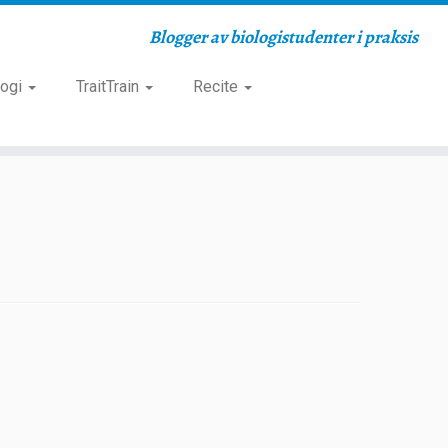
Blogger av biologistudenter i praksis
logi
TraitTrain
Recite