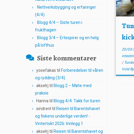
Nettverksbygging og erfaringer
(4/4)
Blogg 4/4 – Siste turen i
Tun
frukthagen
kick
Blogg 3/4 – Ertespirer og en helg
på lofthus
20/03/
Siste kommentarer
intesti
/
Tunib
Vold Bj
yosefakas
til
Forberedelser til våren
og rydding (3/4)
akselrj
til
Blogg 2 – Møte med
praksis
Hanna
til
Blogg 4/4: Takk for turen
sindrenl
til
Reisen til Barentshavet
og fiskens underlige verden! -
Vintertokt 2026: Innlegg 1
akselrj
til
Reisen til Barentshavet og