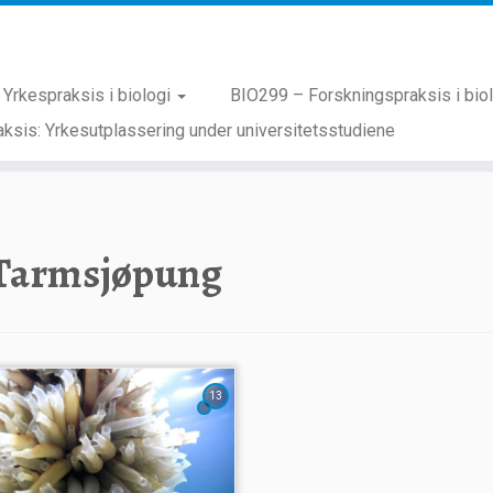
Yrkespraksis i biologi
BIO299 – Forskningspraksis i bio
ksis: Yrkesutplassering under universitetsstudiene
Tarmsjøpung
13