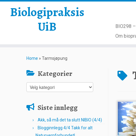
Biologipraksis
UiB
BIO298 – 
Om biopra
Skip
to
Home
»
Tarmsjøpung
content
Kategorier
Kategorier
Siste innlegg
Akk, så må det ta slutt NIBIO (4/4)
Blogginnlegg 4/4 Takk for alt
Naturvernforbundet!