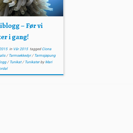
iblogg – Før vi
er i gang!
2015
in
Vår 2015
tagged
Ciona
nalis
/
Tarmsekkedyr
/
Tarmsjøpung
logg
/
Tunikat
/
Tunikater
by
Mari
ordal