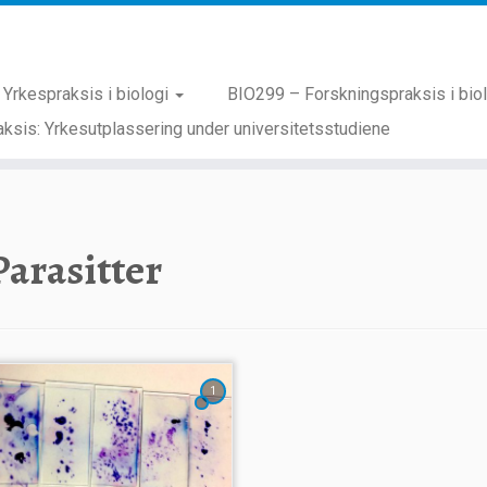
Yrkespraksis i biologi
BIO299 – Forskningspraksis i bio
ksis: Yrkesutplassering under universitetsstudiene
Parasitter
1