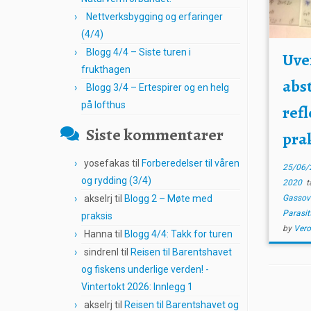
Nettverksbygging og erfaringer
(4/4)
Blogg 4/4 – Siste turen i
Uve
frukthagen
abs
Blogg 3/4 – Ertespirer og en helg
på lofthus
ref
Siste kommentarer
pra
yosefakas
til
Forberedelser til våren
25/06/
og rydding (3/4)
2020
t
akselrj
til
Blogg 2 – Møte med
Gassov
Parasit
praksis
by
Vero
Hanna
til
Blogg 4/4: Takk for turen
sindrenl
til
Reisen til Barentshavet
og fiskens underlige verden! -
Vintertokt 2026: Innlegg 1
akselrj
til
Reisen til Barentshavet og