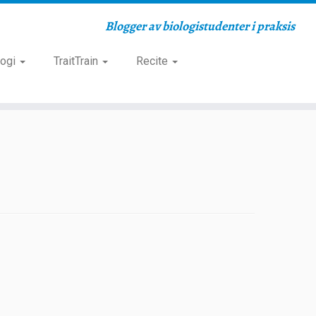
Blogger av biologistudenter i praksis
logi
TraitTrain
Recite