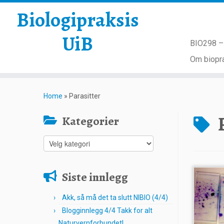
Biologipraksis
UiB
BIO298 – 
Om biopra
Skip
to
Home
»
Parasitter
content
Kategorier
Kategorier
Siste innlegg
Akk, så må det ta slutt NIBIO (4/4)
Blogginnlegg 4/4 Takk for alt
Naturvernforbundet!