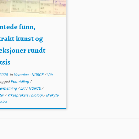
ntede funn,
trakt kunst og
leksjoner rundt
ksis
2020
in
Veronica - NORCE
/
Vår
agged
Formidling
/
ermetning
/
LFI
/
NORCE
/
ter
/
Yrkespraksis i biologi
/
Ørekyte
nica