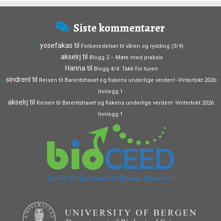
Siste kommentarer
yosefakas
til
Forberedelser til våren og rydding (3/4)
akselrj
til
Blogg 2 – Møte med praksis
Hanna
til
Blogg 4/4: Takk for turen
sindrenl
til
Reisen til Barentshavet og fiskens underlige verden! -Vintertokt 2026:
Innlegg 1
akselrj
til
Reisen til Barentshavet og fiskens underlige verden! -Vintertokt 2026:
Innlegg 1