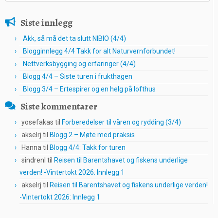
Siste innlegg
Akk, så må det ta slutt NIBIO (4/4)
Blogginnlegg 4/4 Takk for alt Naturvernforbundet!
Nettverksbygging og erfaringer (4/4)
Blogg 4/4 – Siste turen i frukthagen
Blogg 3/4 – Ertespirer og en helg på lofthus
Siste kommentarer
yosefakas
til
Forberedelser til våren og rydding (3/4)
akselrj
til
Blogg 2 – Møte med praksis
Hanna
til
Blogg 4/4: Takk for turen
sindrenl
til
Reisen til Barentshavet og fiskens underlige
verden! -Vintertokt 2026: Innlegg 1
akselrj
til
Reisen til Barentshavet og fiskens underlige verden!
-Vintertokt 2026: Innlegg 1