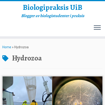
Biologipraksis UiB
Blogger av biologistudenter i praksis
Skip
to
Home
»
Hydrozoa
content
Hydrozoa