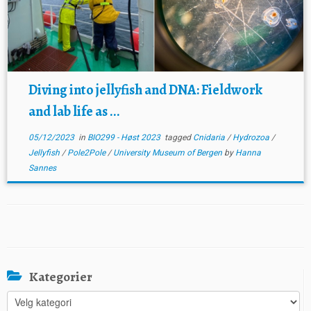
Diving into jellyfish and DNA: Fieldwork
and lab life as ...
05/12/2023
in
BIO299 - Høst 2023
tagged
Cnidaria
/
Hydrozoa
/
Jellyfish
/
Pole2Pole
/
University Museum of Bergen
by
Hanna
Sannes
Kategorier
Kategorier