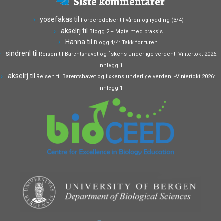
Siste kommentarer
yosefakas
til
Forberedelser til våren og rydding (3/4)
akselrj
til
Blogg 2 – Møte med praksis
Hanna
til
Blogg 4/4: Takk for turen
sindrenl
til
Reisen til Barentshavet og fiskens underlige verden! -Vintertokt 2026:
Innlegg 1
akselrj
til
Reisen til Barentshavet og fiskens underlige verden! -Vintertokt 2026:
Innlegg 1