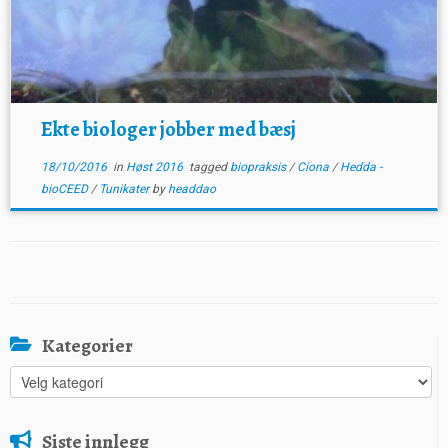
Ekte biologer jobber med bæsj
18/10/2016
in
Høst 2016
tagged
biopraksis
/
Ciona
/
Hedda -
bioCEED
/
Tunikater
by
headdao
Kategorier
Kategorier
Siste innlegg