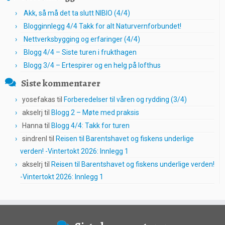
Akk, så må det ta slutt NIBIO (4/4)
Blogginnlegg 4/4 Takk for alt Naturvernforbundet!
Nettverksbygging og erfaringer (4/4)
Blogg 4/4 – Siste turen i frukthagen
Blogg 3/4 – Ertespirer og en helg på lofthus
Siste kommentarer
yosefakas
til
Forberedelser til våren og rydding (3/4)
akselrj
til
Blogg 2 – Møte med praksis
Hanna
til
Blogg 4/4: Takk for turen
sindrenl
til
Reisen til Barentshavet og fiskens underlige
verden! -Vintertokt 2026: Innlegg 1
akselrj
til
Reisen til Barentshavet og fiskens underlige verden!
-Vintertokt 2026: Innlegg 1