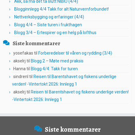
Akk, så må det ta slutt NIBIO (4/4)
Blogginnlegg 4/4 Takk for alt Naturvernforbundet!
Nettverksbygging og erfaringer (4/4)
Blogg 4/4 – Siste turen i frukthagen
Blogg 3/4 – Ertespirer og en helg på lofthus
Siste kommentarer
yosefakas
til
Forberedelser til våren og rydding (3/4)
akselrj
til
Blogg 2 – Møte med praksis
Hanna
til
Blogg 4/4: Takk for turen
sindrenl
til
Reisen til Barentshavet og fiskens underlige
verden! -Vintertokt 2026: Innlegg 1
akselrj
til
Reisen til Barentshavet og fiskens underlige verden!
-Vintertokt 2026: Innlegg 1
Siste kommentarer