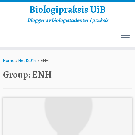
Biologipraksis UiB
Blogger av biologistudenter i praksis
Skip
to
Home
»
Høst2016
»
ENH
content
Group:
ENH