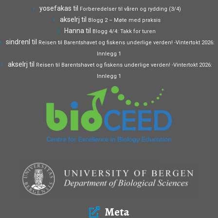
yosefakas
til
Forberedelser til våren og rydding (3/4)
akselrj
til
Blogg 2 – Møte med praksis
Hanna
til
Blogg 4/4: Takk for turen
sindrenl
til
Reisen til Barentshavet og fiskens underlige verden! -Vintertokt 2026:
Innlegg 1
akselrj
til
Reisen til Barentshavet og fiskens underlige verden! -Vintertokt 2026:
Innlegg 1
Meta