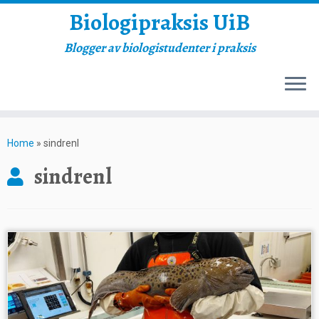
Biologipraksis UiB
Blogger av biologistudenter i praksis
Skip
to
Home
»
sindrenl
content
sindrenl