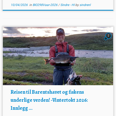
10/04/2026
in
BIO298Vaar-2026
/
Sindre - HI
by
sindrenl
2
Reisen til Barentshavet og fiskens
underlige verden! -Vintertokt 2026:
Innlegg ...