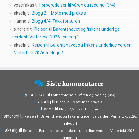
yosefakas
til
Forberedelser til våren og rydding (3/4)
akselrj
til
Blogg 2 – Møte med praksis
Hanna
til
Blogg 4/4: Takk for turen
sindrenl
til
Reisen til Barentshavet og fiskens underlige
verden! -Vintertokt 2026: Innlegg 1
akselrj
til
Reisen til Barentshavet og fiskens underlige verden!
-Vintertokt 2026: Innlegg 1
Siste kommentarer
yosefakas
til
Forberedelser til våren og rydding (3/4)
akselrj
til
Blogg 2 – Møte med praksis
Hanna
til
Blogg 4/4: Takk for turen
sindrenl
til
Reisen til Barentshavet og fiskens underlige verden! -Vintertokt 2026:
Innlegg 1
akselrj
til
Reisen til Barentshavet og fiskens underlige verden! -Vintertokt 2026:
Innlegg 1