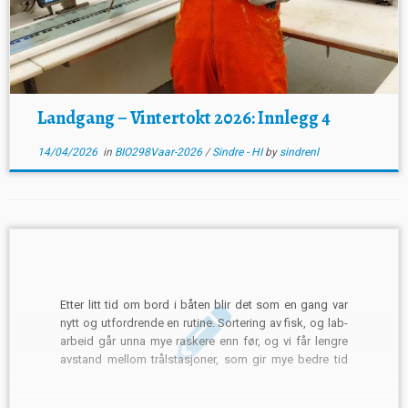
Landgang – Vintertokt 2026: Innlegg 4
14/04/2026
in
BIO298Vaar-2026
/
Sindre - HI
by
sindrenl
Etter litt tid om bord i båten blir det som en gang var
nytt og utfordrende en rutine. Sortering av fisk, og lab-
arbeid går unna mye raskere enn før, og vi får lengre
avstand mellom trålstasjoner, som gir mye bedre tid
på vaktene. Om bord i båten har vi tilgang […]