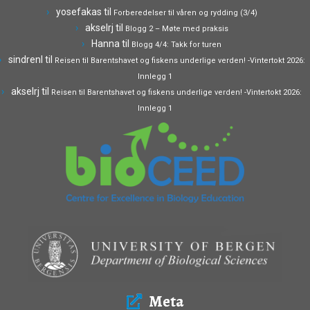
yosefakas
til
Forberedelser til våren og rydding (3/4)
akselrj
til
Blogg 2 – Møte med praksis
Hanna
til
Blogg 4/4: Takk for turen
sindrenl
til
Reisen til Barentshavet og fiskens underlige verden! -Vintertokt 2026:
Innlegg 1
akselrj
til
Reisen til Barentshavet og fiskens underlige verden! -Vintertokt 2026:
Innlegg 1
Meta