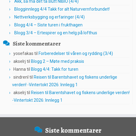
Akk, så må det ta slutt NIBIO (4/4)
Blogginnlegg 4/4 Takk for alt Naturvernforbundet!
Nettverksbygging og erfaringer (4/4)
Blogg 4/4 – Siste turen i frukthagen
Blogg 3/4 – Ertespirer og en helg på lofthus
Siste kommentarer
yosefakas
til
Forberedelser til våren og rydding (3/4)
akselrj
til
Blogg 2 – Møte med praksis
Hanna
til
Blogg 4/4: Takk for turen
sindrenl
til
Reisen til Barentshavet og fiskens underlige
verden! -Vintertokt 2026: Innlegg 1
akselrj
til
Reisen til Barentshavet og fiskens underlige verden!
-Vintertokt 2026: Innlegg 1
Siste kommentarer