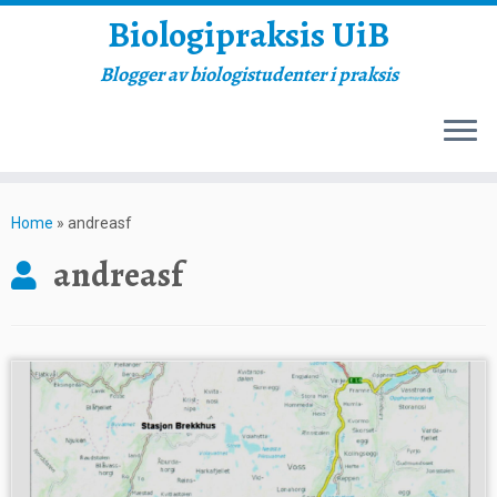
Biologipraksis UiB
Blogger av biologistudenter i praksis
Skip
to
Home
»
andreasf
content
andreasf