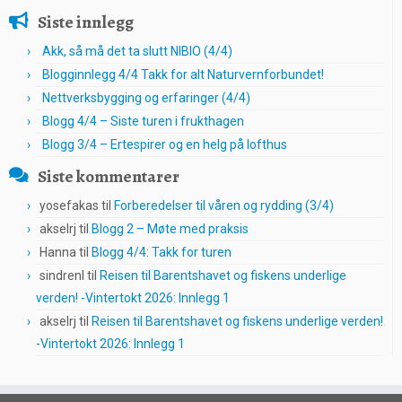
Siste innlegg
Akk, så må det ta slutt NIBIO (4/4)
Blogginnlegg 4/4 Takk for alt Naturvernforbundet!
Nettverksbygging og erfaringer (4/4)
Blogg 4/4 – Siste turen i frukthagen
Blogg 3/4 – Ertespirer og en helg på lofthus
Siste kommentarer
yosefakas
til
Forberedelser til våren og rydding (3/4)
akselrj
til
Blogg 2 – Møte med praksis
Hanna
til
Blogg 4/4: Takk for turen
sindrenl
til
Reisen til Barentshavet og fiskens underlige
verden! -Vintertokt 2026: Innlegg 1
akselrj
til
Reisen til Barentshavet og fiskens underlige verden!
-Vintertokt 2026: Innlegg 1