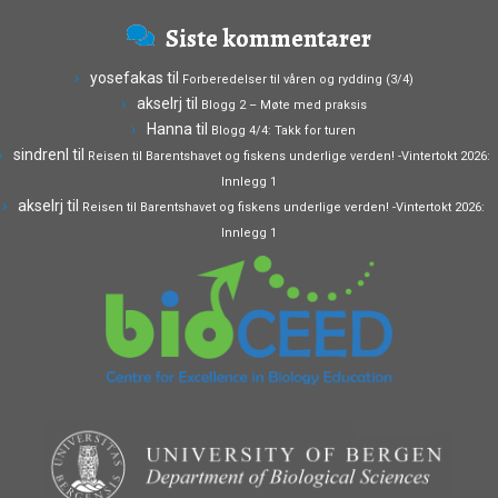
Siste kommentarer
yosefakas
til
Forberedelser til våren og rydding (3/4)
akselrj
til
Blogg 2 – Møte med praksis
Hanna
til
Blogg 4/4: Takk for turen
sindrenl
til
Reisen til Barentshavet og fiskens underlige verden! -Vintertokt 2026:
Innlegg 1
akselrj
til
Reisen til Barentshavet og fiskens underlige verden! -Vintertokt 2026:
Innlegg 1