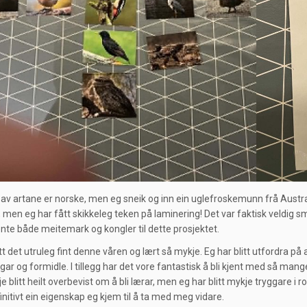
 av artane er norske, men eg sneik og inn ein uglefroskemunn frå Australia
, men eg har fått skikkeleg teken på laminering! Det var faktisk veldig sm
hente både meitemark og kongler til dette prosjektet.
t det utruleg fint denne våren og lært så mykje. Eg har blitt utfordra på 
ar og formidle. I tillegg har det vore fantastisk å bli kjent med så mange n
je blitt heilt overbevist om å bli lærar, men eg har blitt mykje tryggare i
initivt ein eigenskap eg kjem til å ta med meg vidare.