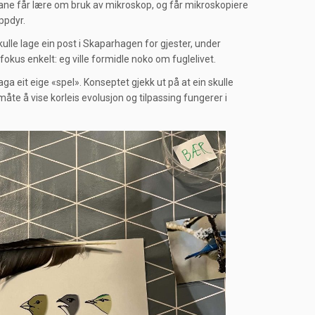
tane får lære om bruk av mikroskop, og får mikroskopiere
ppdyr.
ulle lage ein post i Skaparhagen for gjester, under
kus enkelt: eg ville formidle noko om fuglelivet.
a eit eige «spel». Konseptet gjekk ut på at ein skulle
åte å vise korleis evolusjon og tilpassing fungerer i