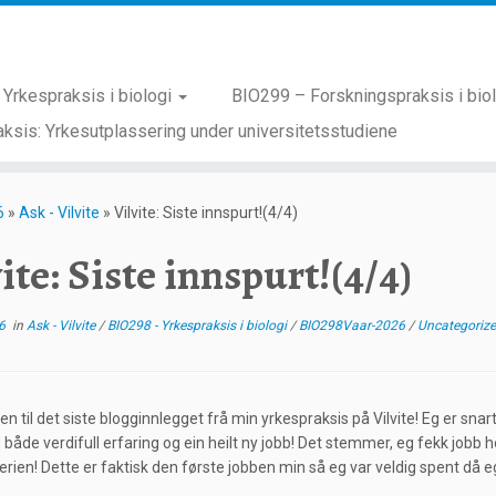
Yrkespraksis i biologi
BIO299 – Forskningspraksis i bio
ksis: Yrkesutplassering under universitetsstudiene
6
»
Ask - Vilvite
»
Vilvite: Siste innspurt!(4/4)
ite: Siste innspurt!(4/4)
6
in
Ask - Vilvite
/
BIO298 - Yrkespraksis i biologi
/
BIO298Vaar-2026
/
Uncategoriz
 til det siste blogginnlegget frå min yrkespraksis på Vilvite! Eg er sna
både verdifull erfaring og ein heilt ny jobb! Det stemmer, eg fekk jobb hos
ien! Dette er faktisk den første jobben min så eg var veldig spent då eg