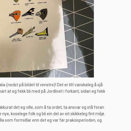
 (nedst på bildet til venstre)! Det er litt vanskeleg å sjå
art at eg fekk bli med på Jordlivet i forkant, sidan eg fekk
akkurat det eg ville, som å ta ordet, ta ansvar og stå foran
ye, koselege folk og bli ein del av eit skikkeleg fint miljø.
 rolla som formidlar enn det eg var før praksisperioden, og