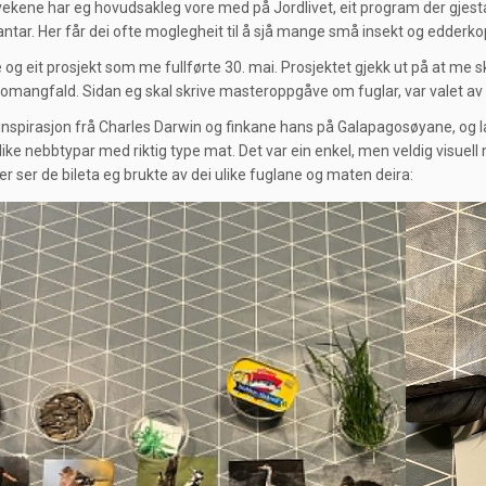
 vekene har eg hovudsakleg vore med på Jordlivet, eit program der gjes
lantar. Her får dei ofte moglegheit til å sjå mange små insekt og edderko
og eit prosjekt som me fullførte 30. mai. Prosjektet gjekk ut på at me sk
omangfald. Sidan eg skal skrive masteroppgåve om fuglar, var valet av fo
inspirasjon frå Charles Darwin og finkane hans på Galapagosøyane, og lag
ike nebbtypar med riktig type mat. Det var ein enkel, men veldig visuell m
er ser de bileta eg brukte av dei ulike fuglane og maten deira: