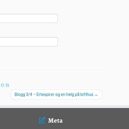
ion
Blogg 3/4 – Ertespirer og en helg på lofthus
→
Meta