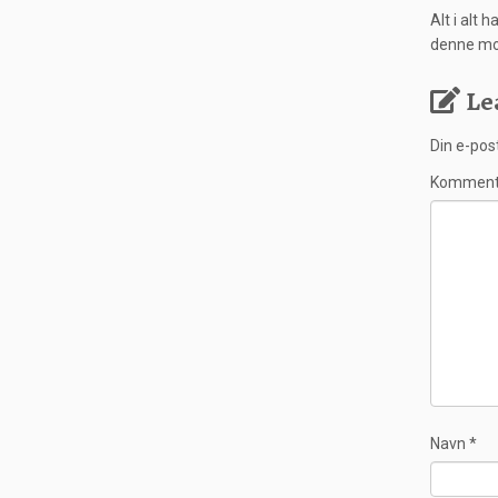
Alt i alt 
denne mog
Le
Din e-post
Kommen
Navn
*