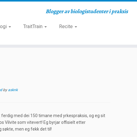
Blogger av biologistudenter i praksis
logi
TraitTrain
Recite
ed
by
asknk
rt ferdig med dei 150 timane med yrkespraksis, og eg sit
 Vilvite som vitevert! Eg byrjar offisielt etter
 søkte, men eg fekk det til!