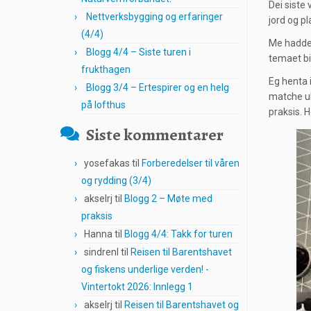
Dei siste
Nettverksbygging og erfaringer
jord og p
(4/4)
Me hadde 
Blogg 4/4 – Siste turen i
temaet bi
frukthagen
Eg henta 
Blogg 3/4 – Ertespirer og en helg
matche ul
på lofthus
praksis. H
Siste kommentarer
yosefakas
til
Forberedelser til våren
og rydding (3/4)
akselrj
til
Blogg 2 – Møte med
praksis
Hanna
til
Blogg 4/4: Takk for turen
sindrenl
til
Reisen til Barentshavet
og fiskens underlige verden! -
Vintertokt 2026: Innlegg 1
akselrj
til
Reisen til Barentshavet og