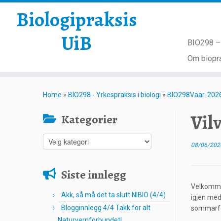
Biologipraksis
UiB
BIO298 – 
Om biopra
Skip
to
Home
»
BIO298 - Yrkespraksis i biologi
»
BIO298Vaar-202
content
Vilv
Kategorier
Kategorier
08/06/202
Siste innlegg
Velkommen
Akk, så må det ta slutt NIBIO (4/4)
igjen med 
Blogginnlegg 4/4 Takk for alt
sommarfer
Naturvernforbundet!