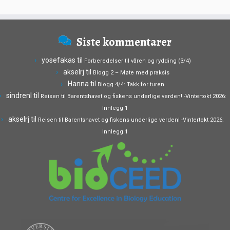
Siste kommentarer
yosefakas
til
Forberedelser til våren og rydding (3/4)
akselrj
til
Blogg 2 – Møte med praksis
Hanna
til
Blogg 4/4: Takk for turen
sindrenl
til
Reisen til Barentshavet og fiskens underlige verden! -Vintertokt 2026:
Innlegg 1
akselrj
til
Reisen til Barentshavet og fiskens underlige verden! -Vintertokt 2026:
Innlegg 1