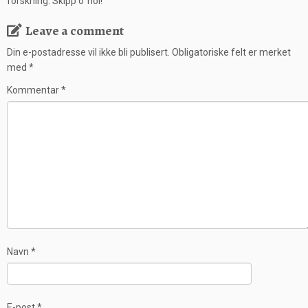
forskning. Skipp o’ hoi!
Leave a comment
Din e-postadresse vil ikke bli publisert.
Obligatoriske felt er merket
med
*
Kommentar
*
Navn
*
E-post
*