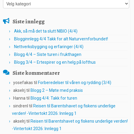
Kategorier
Siste innlegg
Akk, så må det ta slutt NIBIO (4/4)
Blogginnlegg 4/4 Takk for alt Naturvernforbundet!
Nettverksbygging og erfaringer (4/4)
Blogg 4/4 – Siste turen i frukthagen
Blogg 3/4 – Ertespirer og en helg på lofthus
Siste kommentarer
yosefakas
til
Forberedelser til våren og rydding (3/4)
akselrj
til
Blogg 2 – Møte med praksis
Hanna
til
Blogg 4/4: Takk for turen
sindrenl
til
Reisen til Barentshavet og fiskens underlige
verden! -Vintertokt 2026: Innlegg 1
akselrj
til
Reisen til Barentshavet og fiskens underlige verden!
-Vintertokt 2026: Innlegg 1