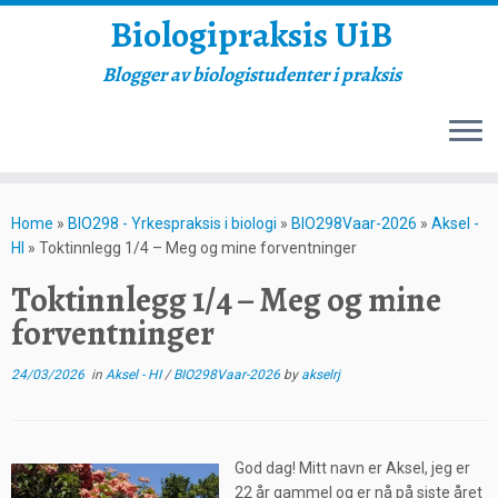
Biologipraksis UiB
Blogger av biologistudenter i praksis
Skip
to
Home
»
BIO298 - Yrkespraksis i biologi
»
BIO298Vaar-2026
»
Aksel -
content
HI
»
Toktinnlegg 1/4 – Meg og mine forventninger
Toktinnlegg 1/4 – Meg og mine
forventninger
24/03/2026
in
Aksel - HI
/
BIO298Vaar-2026
by
akselrj
God dag! Mitt navn er Aksel, jeg er
22 år gammel og er nå på siste året