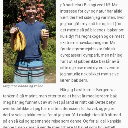
på bachelor i Biologi ved UiB. Min
interesse for dyr og natur har alltid
vært der helt siden jeg var liten, hvor
jeg har gått mye på tur og lest (for
det meste så på bildene) i bøker om
kule dyr fra regnskogen og de mest
ekstreme havskapningene. Min
første drømmejobb var faktisk
dyrepasser i dyrepark, men når jeg
fant ut at jobben ikke består av å
sitte og kose med dyrene vendte
jeg naturlig nok blikket mot selve
læren bak dem.
Meg med banan og kakao
Når jeg først kom til Bergen var
tanken å gå marint, men etter to og et halvt år med lærdom bak
meg har jeg funnet ut av at livet på land er mitt kall. Dette betyr
overhodet ikke at jeg har mistet interessen for havet, og jeg er
derfor veldig takknemlig for at jeg har fått muligheten til å bli med
på en så kul og spennende reise som denne. Og for all del, kanskje
denne turen klarer å vende meg tilbake til havet som hovedfelt.