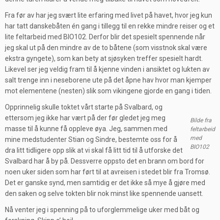
Fra før av har jeg svært lite erfaring med livet på havet, hvor jeg kun
har tatt danskebåten én gang i tillegg til en rekke mindre reiser og et
lite feltarbeid med BIO102. Derfor blir det spesielt spennende når
jeg skal ut på den mindre av de to båtene (som visstnok skal være
ekstra gyngete), som kan bety at sjøsyken treffer spesielt hardt.
Likevel ser jeg veldig fram til å kjenne vinden i ansiktet og lukten av
salt trenge inn i neseborene ute på det åpne hav hvor man kjemper
mot elementene (nesten) slik som vikingene gjorde en gang i tiden.
Opprinnelig skulle toktet vårt starte på Svalbard, og
ettersom jeg ikke har vært på der før gledet jeg meg
Bilde fra
masse til å kunne få oppleve øya. Jeg, sammen med
feltarbeid
med
mine medstudenter Stian og Sindre, bestemte oss for å
BIO102
dra litt tidligere opp slik at vi skal få litt tid til å utforske det
Svalbard har å by på. Dessverre oppsto det en brann om bord for
noen uker siden som har ført til at avreisen i stedet blir fra Tromsø.
Det er ganske synd, men samtidig er det ikke så mye å gjøre med
den saken og selve tokten blir nok minst like spennende uansett.
Nå venter jeg i spenning på to uforglemmelige uker med båt og