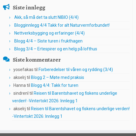
Siste innlegg
Akk, så må det ta slutt NIBIO (4/4)
Blogginnlegg 4/4 Takk for alt Naturvernforbundet!
Nettverksbygging og erfaringer (4/4)
Blogg 4/4 – Siste turen i frukthagen
Blogg 3/4 – Ertespirer og en helg på lofthus
Siste kommentarer
yosefakas
til
Forberedelser til våren og rydding (3/4)
akselrj
til
Blogg 2 – Møte med praksis
Hanna
til
Blogg 4/4: Takk for turen
sindrenl
til
Reisen til Barentshavet og fiskens underlige
verden! -Vintertokt 2026: Innlegg 1
akselrj
til
Reisen til Barentshavet og fiskens underlige verden!
-Vintertokt 2026: Innlegg 1