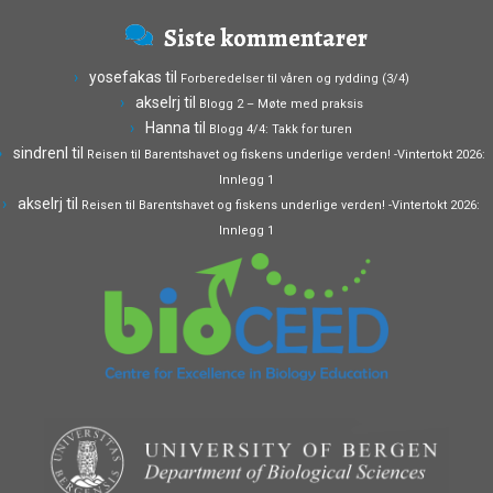
Siste kommentarer
yosefakas
til
Forberedelser til våren og rydding (3/4)
akselrj
til
Blogg 2 – Møte med praksis
Hanna
til
Blogg 4/4: Takk for turen
sindrenl
til
Reisen til Barentshavet og fiskens underlige verden! -Vintertokt 2026:
Innlegg 1
akselrj
til
Reisen til Barentshavet og fiskens underlige verden! -Vintertokt 2026:
Innlegg 1