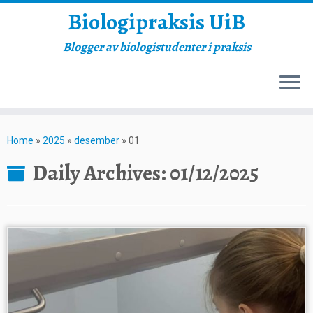
Biologipraksis UiB
Blogger av biologistudenter i praksis
Skip
to
Home
»
2025
»
desember
»
01
content
Daily Archives:
01/12/2025