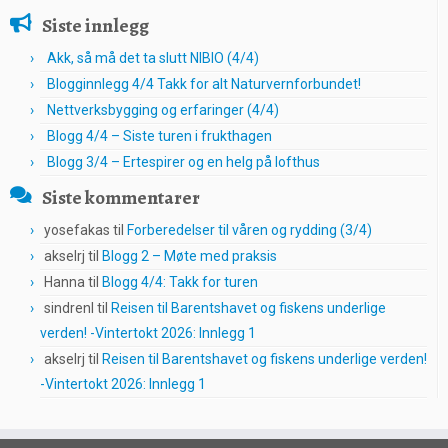
Siste innlegg
Akk, så må det ta slutt NIBIO (4/4)
Blogginnlegg 4/4 Takk for alt Naturvernforbundet!
Nettverksbygging og erfaringer (4/4)
Blogg 4/4 – Siste turen i frukthagen
Blogg 3/4 – Ertespirer og en helg på lofthus
Siste kommentarer
yosefakas
til
Forberedelser til våren og rydding (3/4)
akselrj
til
Blogg 2 – Møte med praksis
Hanna
til
Blogg 4/4: Takk for turen
sindrenl
til
Reisen til Barentshavet og fiskens underlige
verden! -Vintertokt 2026: Innlegg 1
akselrj
til
Reisen til Barentshavet og fiskens underlige verden!
-Vintertokt 2026: Innlegg 1