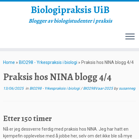
Biologipraksis UiB
Blogger av biologistudenter i praksis
Skip
to
Home
»
BIO298 - Yrkespraksis i biologi
»
Praksis hos NINA blogg 4/4
content
Praksis hos NINA blogg 4/4
13/06/2025
in
BIO298 - Yrkespraksis i biologi
/
BIO298Vaar-2025
by
susanneg
Etter 150 timer
Nå er jeg dessverre ferdig med praksis hos NINA. Jeg har hatt en
kjempefin opplevelse med å jobbe her, selv om det ikke ble så mye