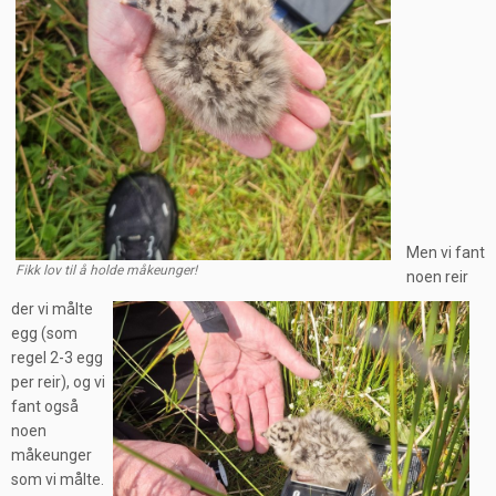
Men vi fant
Fikk lov til å holde måkeunger!
noen reir
der vi målte
egg (som
regel 2-3 egg
per reir), og vi
fant også
noen
måkeunger
som vi målte.