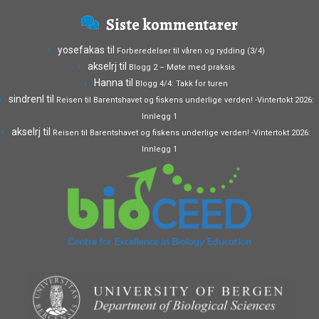
Siste kommentarer
yosefakas
til
Forberedelser til våren og rydding (3/4)
akselrj
til
Blogg 2 – Møte med praksis
Hanna
til
Blogg 4/4: Takk for turen
sindrenl
til
Reisen til Barentshavet og fiskens underlige verden! -Vintertokt 2026:
Innlegg 1
akselrj
til
Reisen til Barentshavet og fiskens underlige verden! -Vintertokt 2026:
Innlegg 1