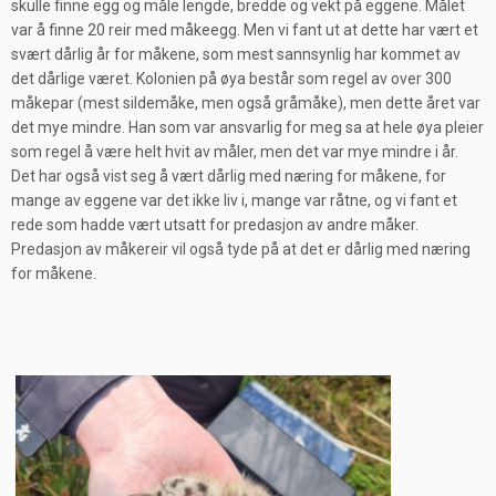
skulle finne egg og måle lengde, bredde og vekt på eggene. Målet
var å finne 20 reir med måkeegg. Men vi fant ut at dette har vært et
svært dårlig år for måkene, som mest sannsynlig har kommet av
det dårlige været. Kolonien på øya består som regel av over 300
måkepar (mest sildemåke, men også gråmåke), men dette året var
det mye mindre. Han som var ansvarlig for meg sa at hele øya pleier
som regel å være helt hvit av måler, men det var mye mindre i år.
Det har også vist seg å vært dårlig med næring for måkene, for
mange av eggene var det ikke liv i, mange var råtne, og vi fant et
rede som hadde vært utsatt for predasjon av andre måker.
Predasjon av måkereir vil også tyde på at det er dårlig med næring
for måkene.