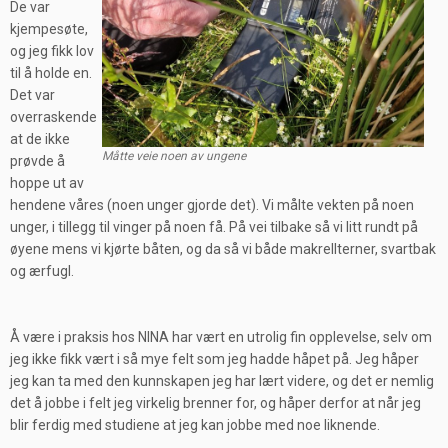
De var
kjempesøte,
og jeg fikk lov
til å holde en.
Det var
overraskende
at de ikke
Måtte veie noen av ungene
prøvde å
hoppe ut av
hendene våres (noen unger gjorde det). Vi målte vekten på noen
unger, i tillegg til vinger på noen få. På vei tilbake så vi litt rundt på
øyene mens vi kjørte båten, og da så vi både makrellterner, svartbak
og ærfugl.
Å være i praksis hos NINA har vært en utrolig fin opplevelse, selv om
jeg ikke fikk vært i så mye felt som jeg hadde håpet på. Jeg håper
jeg kan ta med den kunnskapen jeg har lært videre, og det er nemlig
det å jobbe i felt jeg virkelig brenner for, og håper derfor at når jeg
blir ferdig med studiene at jeg kan jobbe med noe liknende.