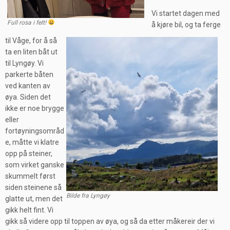
Vi startet dagen med
Full rosa i felt!
å kjøre bil, og ta ferge
til Våge, for å så
ta en liten båt ut
til Lyngøy. Vi
parkerte båten
ved kanten av
øya. Siden det
ikke er noe brygge
eller
fortøyningsområd
e, måtte vi klatre
opp på steiner,
som virket ganske
skummelt først
siden steinene så
Bilde fra Lyngøy
glatte ut, men det
gikk helt fint. Vi
gikk så videre opp til toppen av øya, og så da etter måkereir der vi