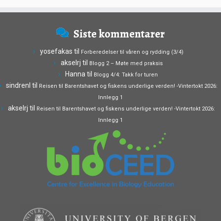
Siste kommentarer
yosefakas
til
Forberedelser til våren og rydding (3/4)
akselrj
til
Blogg 2 – Møte med praksis
Hanna
til
Blogg 4/4: Takk for turen
sindrenl
til
Reisen til Barentshavet og fiskens underlige verden! -Vintertokt 2026:
Innlegg 1
akselrj
til
Reisen til Barentshavet og fiskens underlige verden! -Vintertokt 2026:
Innlegg 1