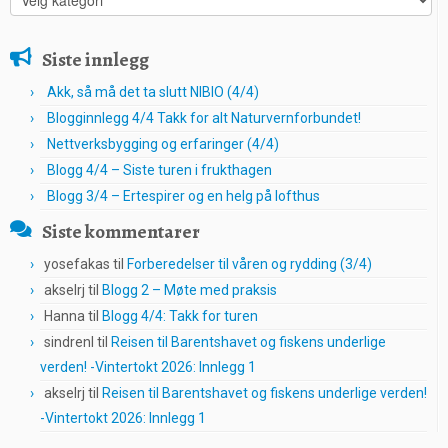
Siste innlegg
Akk, så må det ta slutt NIBIO (4/4)
Blogginnlegg 4/4 Takk for alt Naturvernforbundet!
Nettverksbygging og erfaringer (4/4)
Blogg 4/4 – Siste turen i frukthagen
Blogg 3/4 – Ertespirer og en helg på lofthus
Siste kommentarer
yosefakas
til
Forberedelser til våren og rydding (3/4)
akselrj
til
Blogg 2 – Møte med praksis
Hanna
til
Blogg 4/4: Takk for turen
sindrenl
til
Reisen til Barentshavet og fiskens underlige
verden! -Vintertokt 2026: Innlegg 1
akselrj
til
Reisen til Barentshavet og fiskens underlige verden!
-Vintertokt 2026: Innlegg 1