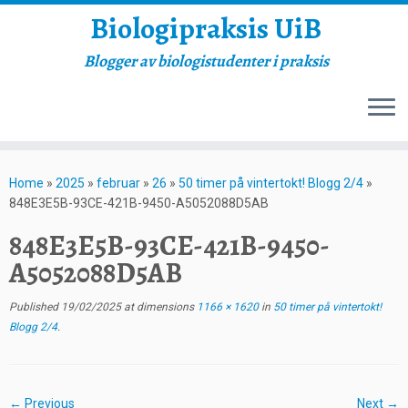
Biologipraksis UiB
Blogger av biologistudenter i praksis
Skip
to
Home
»
2025
»
februar
»
26
»
50 timer på vintertokt! Blogg 2/4
»
content
848E3E5B-93CE-421B-9450-A5052088D5AB
848E3E5B-93CE-421B-9450-
A5052088D5AB
Published
19/02/2025
at dimensions
1166 × 1620
in
50 timer på vintertokt!
Blogg 2/4
.
← Previous
Next →