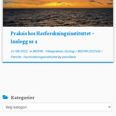
Praksis hos Havforskningsinstituttet –
Innlegg nr 4
31/08/2022
in
BIO298 - Yrkespraksis i biologi
/
BIO298-2022Vår
/
Pernille - Havforskningsinstituttet
by
pernillene
Kategorier
Kategorier