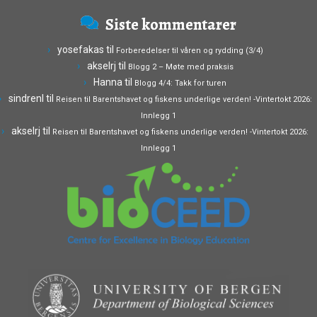
Siste kommentarer
yosefakas
til
Forberedelser til våren og rydding (3/4)
akselrj
til
Blogg 2 – Møte med praksis
Hanna
til
Blogg 4/4: Takk for turen
sindrenl
til
Reisen til Barentshavet og fiskens underlige verden! -Vintertokt 2026:
Innlegg 1
akselrj
til
Reisen til Barentshavet og fiskens underlige verden! -Vintertokt 2026:
Innlegg 1