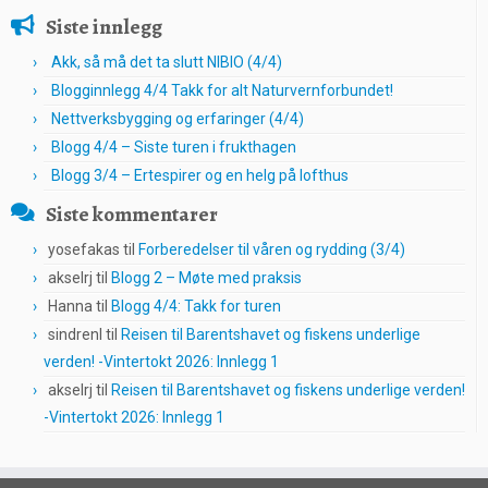
Siste innlegg
Akk, så må det ta slutt NIBIO (4/4)
Blogginnlegg 4/4 Takk for alt Naturvernforbundet!
Nettverksbygging og erfaringer (4/4)
Blogg 4/4 – Siste turen i frukthagen
Blogg 3/4 – Ertespirer og en helg på lofthus
Siste kommentarer
yosefakas
til
Forberedelser til våren og rydding (3/4)
akselrj
til
Blogg 2 – Møte med praksis
Hanna
til
Blogg 4/4: Takk for turen
sindrenl
til
Reisen til Barentshavet og fiskens underlige
verden! -Vintertokt 2026: Innlegg 1
akselrj
til
Reisen til Barentshavet og fiskens underlige verden!
-Vintertokt 2026: Innlegg 1