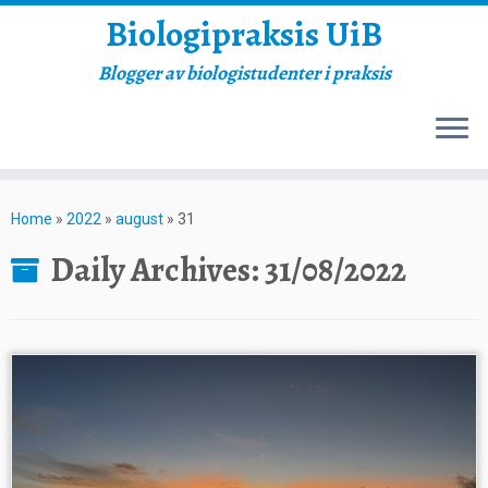
Biologipraksis UiB
Blogger av biologistudenter i praksis
Skip
to
Home
»
2022
»
august
»
31
content
Daily Archives:
31/08/2022