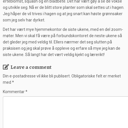
erteblomst, squash og en bladbete. Det har vært gøy å se de vokse
og utvikle seg. Nå er de blitt store planter som skal settes ut i hagen.
Jeg håper de vil trives i hagen og at jeg snart kan høste grønnsaker
som jeg selv har dyrket.
Det har vært mye hjemmekontor de siste ukene, med en del zoom-
møter.
Men vi skal få være på forbundskontoret de neste ukene så
det gleder jeg
med veldig til. Ellers nærmer det seg slutten på
praksisen og jeg skal prøve å oppleve og erfare så mye jeg kan de
siste ukene. Så langt har det vært veldig kjekt og lærerikt!
Leave a comment
Din e-postadresse vil ikke bli publisert.
Obligatoriske felt er merket
med
*
Kommentar
*