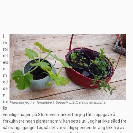
I
fo
rbi
nd
els
e
m
ed
de
n
mi
Plantene jeg har forkultivert. Squash, bladbete og erteblomst
ljø
vennlige hagen på Storetveitmarken har jeg fått i oppgave å
forkultivere
noen planter som vi kan sette ut. Jeg har ikke sådd frø
så mange ganger før, så det var veldig spennende. Jeg fikk frø av