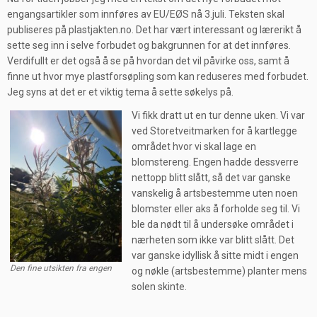
engangsartikler som innføres av EU/EØS nå 3.juli. Teksten skal
publiseres på plastjakten.no. Det har vært interessant og lærerikt å
sette seg inn i selve forbudet og bakgrunnen for at det innføres.
Verdifullt er det også å se på hvordan det vil påvirke oss, samt å
finne ut hvor mye plastforsøpling som kan reduseres med forbudet.
Jeg syns at det er et viktig tema å sette søkelys på.
Vi fikk dratt ut en tur denne uken. Vi var
ved Storetveitmarken for å kartlegge
området hvor vi skal lage en
blomstereng. Engen hadde dessverre
nettopp blitt slått, så det var ganske
vanskelig å artsbestemme uten noen
blomster eller aks å forholde seg til. Vi
ble da nødt til å undersøke området i
nærheten som ikke var blitt slått. Det
var ganske idyllisk å sitte midt i engen
Den fine utsikten fra engen
og nøkle (
artsbestemme) planter mens
solen skinte.