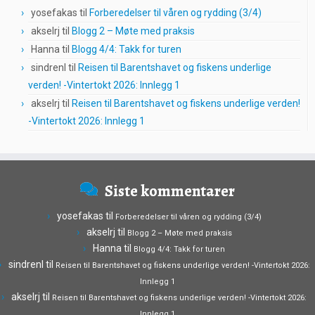
yosefakas
til
Forberedelser til våren og rydding (3/4)
akselrj
til
Blogg 2 – Møte med praksis
Hanna
til
Blogg 4/4: Takk for turen
sindrenl
til
Reisen til Barentshavet og fiskens underlige
verden! -Vintertokt 2026: Innlegg 1
akselrj
til
Reisen til Barentshavet og fiskens underlige verden!
-Vintertokt 2026: Innlegg 1
Siste kommentarer
yosefakas
til
Forberedelser til våren og rydding (3/4)
akselrj
til
Blogg 2 – Møte med praksis
Hanna
til
Blogg 4/4: Takk for turen
sindrenl
til
Reisen til Barentshavet og fiskens underlige verden! -Vintertokt 2026:
Innlegg 1
akselrj
til
Reisen til Barentshavet og fiskens underlige verden! -Vintertokt 2026:
Innlegg 1