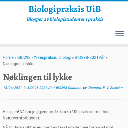
Biologipraksis UiB
Blogger av biologistudenter i praksis
Skip
to
Home
»
BIO298 - Yrkespraksis i biologi
»
BIO298-2021Vår
»
content
Nøklingen til lykke
Nøklingen til lykke
18/06/2021
in
BIO298-2021Vår
/
BIO298-Charlotte
by
Charlotte E. V. Solheim
Hei igjen! Nå har jeg gjennomført cirka 100 praksistimer hos
Naturvernforbundet.
Nå for tiden jobber jeg med en tekst om det nye forbudet mot