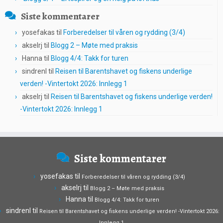
Siste kommentarer
yosefakas
til
Forberedelser til våren og rydding (3/4)
akselrj
til
Blogg 2 – Møte med praksis
Hanna
til
Blogg 4/4: Takk for turen
sindrenl
til
Reisen til Barentshavet og fiskens underlige
verden! -Vintertokt 2026: Innlegg 1
akselrj
til
Reisen til Barentshavet og fiskens underlige verden!
-Vintertokt 2026: Innlegg 1
Siste kommentarer
yosefakas
til
Forberedelser til våren og rydding (3/4)
akselrj
til
Blogg 2 – Møte med praksis
Hanna
til
Blogg 4/4: Takk for turen
sindrenl
til
Reisen til Barentshavet og fiskens underlige verden! -Vintertokt 2026:
Innlegg 1