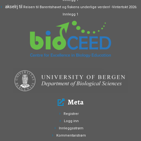
akselrj
til
Reisen til Barentshavet og fiskens underlige verden! -Vintertokt 2026:
Innlegg 1
Meta
Registrer
Logg inn
Innleggsstrøm
Kommentarstrøm