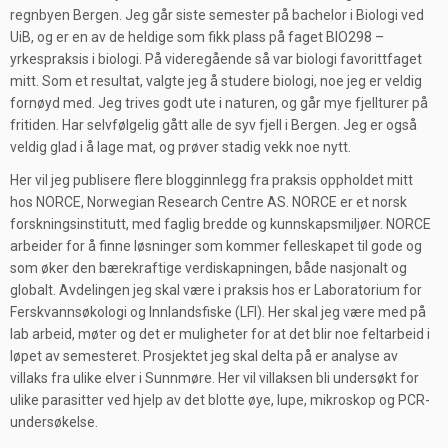
regnbyen Bergen. Jeg går siste semester på bachelor i Biologi ved
UiB, og er en av de heldige som fikk plass på faget BIO298 –
yrkespraksis i biologi. På videregående så var biologi favorittfaget
mitt. Som et resultat, valgte jeg å studere biologi, noe jeg er veldig
fornøyd med. Jeg trives godt ute i naturen, og går mye fjellturer på
fritiden. Har selvfølgelig gått alle de syv fjell i Bergen. Jeg er også
veldig glad i å lage mat, og prøver stadig vekk noe nytt.
Her vil jeg publisere flere blogginnlegg fra praksis oppholdet mitt
hos NORCE, Norwegian Research Centre AS. NORCE er et norsk
forskningsinstitutt, med faglig bredde og kunnskapsmiljøer. NORCE
arbeider for å finne løsninger som kommer felleskapet til gode og
som øker den bærekraftige verdiskapningen, både nasjonalt og
globalt. Avdelingen jeg skal være i praksis hos er Laboratorium for
Ferskvannsøkologi og Innlandsfiske (LFI). Her skal jeg være med på
lab arbeid, møter og det er muligheter for at det blir noe feltarbeid i
løpet av semesteret. Prosjektet jeg skal delta på er analyse av
villaks fra ulike elver i Sunnmøre. Her vil villaksen bli undersøkt for
ulike parasitter ved hjelp av det blotte øye, lupe, mikroskop og PCR-
undersøkelse.