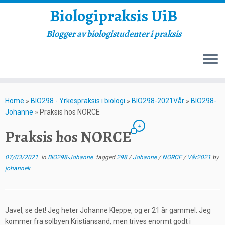
Biologipraksis UiB
Blogger av biologistudenter i praksis
Skip
to
Home
»
BIO298 - Yrkespraksis i biologi
»
BIO298-2021Vår
»
BIO298-
content
Johanne
»
Praksis hos NORCE
4
Praksis hos NORCE
07/03/2021
in
BIO298-Johanne
tagged
298
/
Johanne
/
NORCE
/
Vår2021
by
johannek
Javel, se det! Jeg heter Johanne Kleppe, og er 21 år gammel. Jeg
kommer fra solbyen Kristiansand, men trives enormt godt i