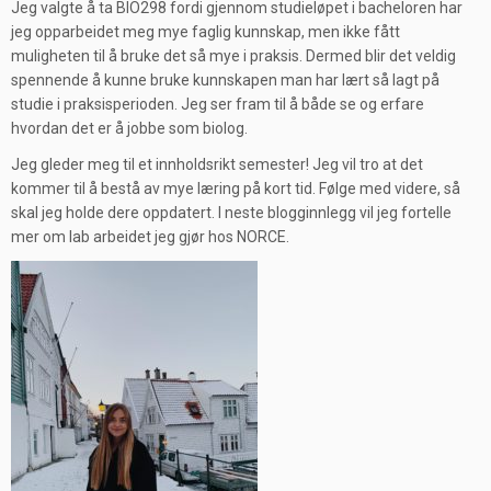
Jeg valgte å ta BIO298 fordi gjennom studieløpet i bacheloren har
jeg opparbeidet meg mye faglig kunnskap, men ikke fått
muligheten til å bruke det så mye i praksis. Dermed blir det veldig
spennende å kunne bruke kunnskapen man har lært så lagt på
studie i praksisperioden. Jeg ser fram til å både se og erfare
hvordan det er å jobbe som biolog.
Jeg gleder meg til et innholdsrikt semester! Jeg vil tro at det
kommer til å bestå av mye læring på kort tid. Følge med videre, så
skal jeg holde dere oppdatert. I neste blogginnlegg vil jeg fortelle
mer om lab arbeidet jeg gjør hos NORCE.