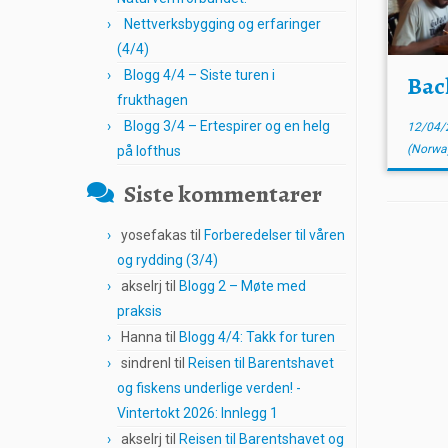
Nettverksbygging og erfaringer
(4/4)
Blogg 4/4 – Siste turen i
Bac
frukthagen
Blogg 3/4 – Ertespirer og en helg
12/04/
(Norwa
på lofthus
Siste kommentarer
yosefakas
til
Forberedelser til våren
og rydding (3/4)
akselrj
til
Blogg 2 – Møte med
praksis
Hanna
til
Blogg 4/4: Takk for turen
sindrenl
til
Reisen til Barentshavet
og fiskens underlige verden! -
Vintertokt 2026: Innlegg 1
akselrj
til
Reisen til Barentshavet og