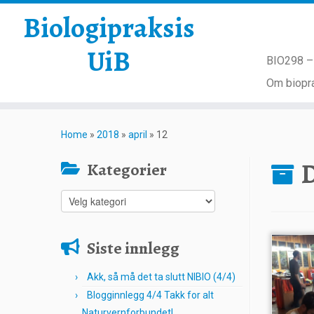
Biologipraksis
UiB
BIO298 – 
Om biopra
Skip
to
Home
»
2018
»
april
»
12
content
D
Kategorier
Kategorier
Siste innlegg
Akk, så må det ta slutt NIBIO (4/4)
Blogginnlegg 4/4 Takk for alt
Naturvernforbundet!