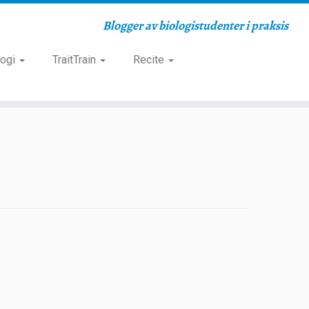
Blogger av biologistudenter i praksis
logi
TraitTrain
Recite