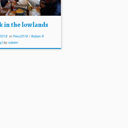
k in the lowlands
2018
in
Peru2018
/
Ruben R
y)
by
rubenr