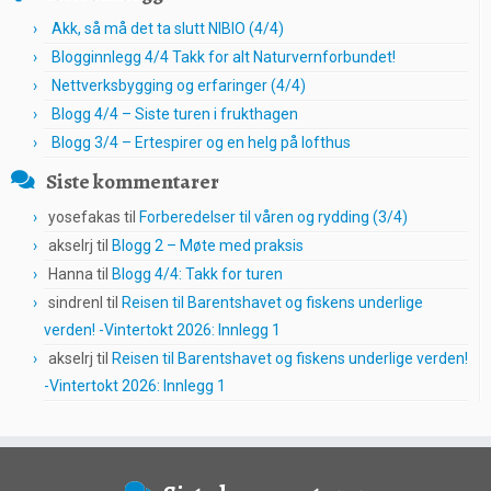
Akk, så må det ta slutt NIBIO (4/4)
Blogginnlegg 4/4 Takk for alt Naturvernforbundet!
Nettverksbygging og erfaringer (4/4)
Blogg 4/4 – Siste turen i frukthagen
Blogg 3/4 – Ertespirer og en helg på lofthus
Siste kommentarer
yosefakas
til
Forberedelser til våren og rydding (3/4)
akselrj
til
Blogg 2 – Møte med praksis
Hanna
til
Blogg 4/4: Takk for turen
sindrenl
til
Reisen til Barentshavet og fiskens underlige
verden! -Vintertokt 2026: Innlegg 1
akselrj
til
Reisen til Barentshavet og fiskens underlige verden!
-Vintertokt 2026: Innlegg 1