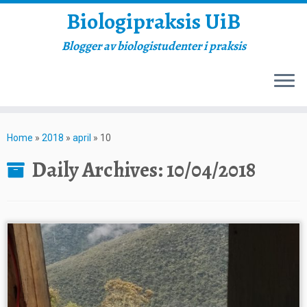
Biologipraksis UiB
Blogger av biologistudenter i praksis
Skip
to
Home
»
2018
»
april
»
10
content
Daily Archives:
10/04/2018