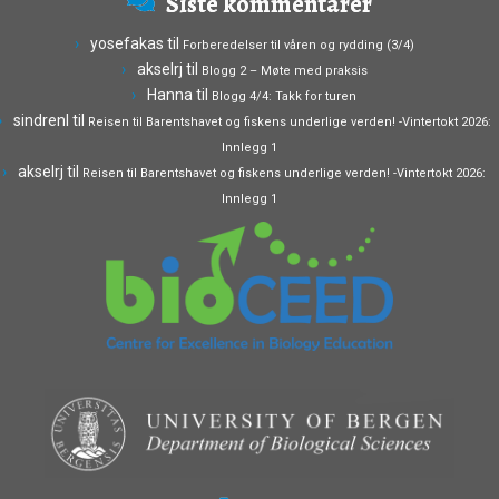
Siste kommentarer
yosefakas
til
Forberedelser til våren og rydding (3/4)
akselrj
til
Blogg 2 – Møte med praksis
Hanna
til
Blogg 4/4: Takk for turen
sindrenl
til
Reisen til Barentshavet og fiskens underlige verden! -Vintertokt 2026:
Innlegg 1
akselrj
til
Reisen til Barentshavet og fiskens underlige verden! -Vintertokt 2026:
Innlegg 1