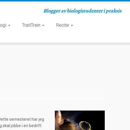
Blogger av biologistudenter i praksis
logi
TraitTrain
Recite
. Dette semesteret har jeg
 skal jobbe i en bedrift