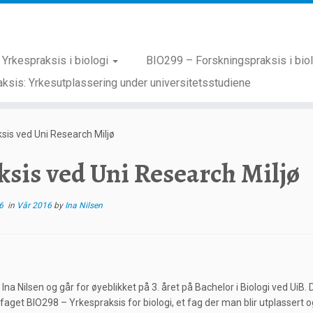
Yrkespraksis i biologi
BIO299 – Forskningspraksis i bio
ksis: Yrkesutplassering under universitetsstudiene
sis ved Uni Research Miljø
ksis ved Uni Research Miljø
6
in
Vår 2016
by
Ina Nilsen
Ina Nilsen og går for øyeblikket på 3. året på Bachelor i Biologi ved UiB
 faget BIO298 – Yrkespraksis for biologi, et fag der man blir utplassert og