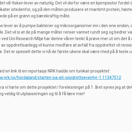
det vill-fisken lever av naturlig. Det vil derfor være en kjempestor ford
ikater istedenfor, og på den måten produsere et maritimt protein, høstet
ede på en grønn og bærekraftig måte.
e lever av å pumpe bakterier og mikroorganismer inn i den ene enden, o
e. Det vil si at de på mange måter renser vannet rundt seg og bedrer va
 ved Uni Research Miljø har denne våren tenkt å prøve mer ut om det å d
av oppdrettsanlegg vil kunne medføre at avfall fra oppdrettet vil rens
e. Det er spesielt dette vi nå de første ukene skal være med på å teste u
d en link til en reportasje NRK hadde om tunikat-prosjektet:
w.nrk.no/hordaland/starten-pa-eit-oppdrettseventyr-1.11347512
ra vi hørte om dette prosjektet i forelesninger på 1. året synes jeg at d
 veldig til utplasseringen og til å få lære mer!