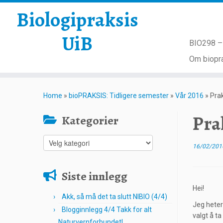
Biologipraksis
UiB
BIO298 – 
Om biopra
Skip
to
Home
»
bioPRAKSIS: Tidligere semester
»
Vår 2016
»
Prak
content
Pra
Kategorier
Kategorier
16/02/201
Siste innlegg
Hei!
Akk, så må det ta slutt NIBIO (4/4)
Jeg heter 
Blogginnlegg 4/4 Takk for alt
valgt å ta
Naturvernforbundet!