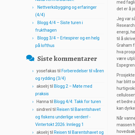
med fagli
Nettverksbygging og erfaringer
det er å j
(4/4)
Jeg var s
Blogg 4/4 – Siste turen i
Research 
frukthagen
energi, h
Blogg 3/4 – Ertespirer og en helg
til å skr
Graham fr
på lofthus
hva prosje
Siste kommentarer
være utpl
Espegrend
yosefakas
til
Forberedelser til våren
Prosjekte
og rydding (3/4)
har blitt 
akselrj
til
Blogg 2 – Møte med
hurtigvok
praksis
cellulose
Hanna
til
Blogg 4/4: Takk for turen
et bedre 
kan dyrke
sindrenl
til
Reisen til Barentshavet
og fiskens underlige verden! -
Når vanne
Vintertokt 2026: Innlegg 1
massen hå
hovedsakl
akselrj
til
Reisen til Barentshavet og