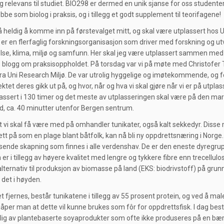
g relevans til studiet. BIO298 er dermed en unik sjanse for oss studenter
obbe som biolog i praksis, og i tillegg et godt supplement til teorifagene!
å heldig å komme inn på førstevalget mitt, og skal være utplassert hos U
er en flerfaglig forskningsorganisasjon som driver med forskning og utvi
else, klima, miljø og samfunn. Her skal jeg være utplassert sammen me
ive blogg om praksisoppholdet. På torsdag var vi på møte med Christofe
a Uni Research Miljø. De var utrolig hyggelige og imøtekommende, og for
ktet deres gikk ut på, og hvor, når og hva vi skal gjøre når vi er på utpla
assert i 130 timer og det meste av utplasseringen skal være på den mar
, ca. 40 minutter utenfor Bergen sentrum.
t vi skal få være med på omhandler tunikater, også kalt sekkedyr. Disse
sett på som en plage blant båtfolk, kan nå bli ny oppdrettsnæring i Norge
sende skapning som finnes i alle verdenshav. De er den eneste dyregru
n er i tillegg av høyere kvalitet med lengre og tykkere fibre enn trecell
alternativ til produksjon av biomasse på land (EKS: biodrivstoff) på gr
 det i høyden.
t fjernes, består tunikatene i tillegg av 55 prosent protein, og ved å ma
per man at dette vil kunne brukes som fôr for oppdrettsfisk. I dag best
ig av plantebaserte soyaprodukter som ofte ikke produseres på en bær