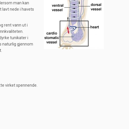
el dersom man kan
 lavt nede i havets
g rent vann ut i
nnkvaliteten.
yrke tunikater i
es naturlig gjennom
t.
ette virket spennende.