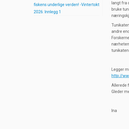
langt fra 
fiskens underlige verden! -Vintertokt
bruke tun
2026: Innlegg 1
næringskj
Tunikaten
andre end
Forskerne
nærheten 
tunikaten
Legger me
http://ww
Allerede f
Gleder meg
Ina