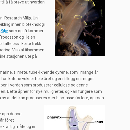
 til å få prøve ut hvordan
ni Research Miljø. Uni
kling innen bioteknologi,
d
Silje
som også kommer
r Troedsson og Helen
talte oss i korte trekk
ssering. Vi skal tilsammen
ine stasjonen ute på
 marine, slimete, tube-liknende dyrene, som i mange år
. Tunikatene vokser hele året og er i tillegg en meget
ppen i verden som produserer cellulose og denne
ulosen. Dette åpner for nye muligheter, og kan fungere som
unn av at det kan produseres mer biomasse fortere, og man
le opp denne
år fôret
ekraftig måte og er