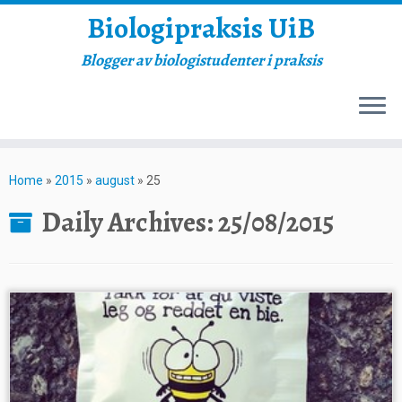
Biologipraksis UiB
Blogger av biologistudenter i praksis
Skip
to
Home
»
2015
»
august
»
25
content
Daily Archives:
25/08/2015