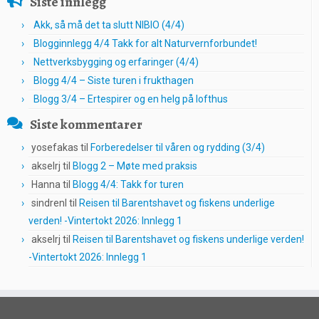
Siste innlegg
Akk, så må det ta slutt NIBIO (4/4)
Blogginnlegg 4/4 Takk for alt Naturvernforbundet!
Nettverksbygging og erfaringer (4/4)
Blogg 4/4 – Siste turen i frukthagen
Blogg 3/4 – Ertespirer og en helg på lofthus
Siste kommentarer
yosefakas
til
Forberedelser til våren og rydding (3/4)
akselrj
til
Blogg 2 – Møte med praksis
Hanna
til
Blogg 4/4: Takk for turen
sindrenl
til
Reisen til Barentshavet og fiskens underlige
verden! -Vintertokt 2026: Innlegg 1
akselrj
til
Reisen til Barentshavet og fiskens underlige verden!
-Vintertokt 2026: Innlegg 1