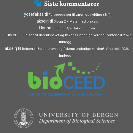
Siste kommentarer
yosefakas
til
Forberedelser til våren og rydding (3/4)
akselrj
til
Blogg 2 – Møte med praksis
Hanna
til
Blogg 4/4: Takk for turen
sindrenl
til
Reisen til Barentshavet og fiskens underlige verden! -Vintertokt 2026:
Innlegg 1
akselrj
til
Reisen til Barentshavet og fiskens underlige verden! -Vintertokt 2026:
Innlegg 1