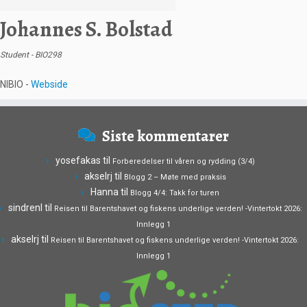
Johannes S. Bolstad
Student - BIO298
NIBIO -
Webside
Siste kommentarer
yosefakas
til
Forberedelser til våren og rydding (3/4)
akselrj
til
Blogg 2 – Møte med praksis
Hanna
til
Blogg 4/4: Takk for turen
sindrenl
til
Reisen til Barentshavet og fiskens underlige verden! -Vintertokt 2026:
Innlegg 1
akselrj
til
Reisen til Barentshavet og fiskens underlige verden! -Vintertokt 2026:
Innlegg 1