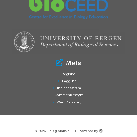
Meta
Registrer
Logg inn
Innleggsstrøm
Kommentarstrøm
WordPress.org
·
© 2026
Biologipraksis UiB
·
Powered by
·