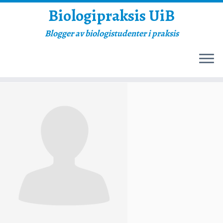
Biologipraksis UiB
Blogger av biologistudenter i praksis
Skip
to
content