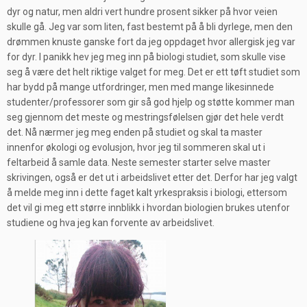
dyr og natur, men aldri vert hundre prosent sikker på hvor veien
skulle gå. Jeg var som liten, fast bestemt på å bli dyrlege, men den
drømmen knuste ganske fort da jeg oppdaget hvor allergisk jeg var
for dyr. I panikk hev jeg meg inn på biologi studiet, som skulle vise
seg å være det helt riktige valget for meg. Det er ett tøft studiet som
har bydd på mange utfordringer, men med mange likesinnede
studenter/professorer som gir så god hjelp og støtte kommer man
seg gjennom det meste og mestringsfølelsen gjør det hele verdt
det. Nå nærmer jeg meg enden på studiet og skal ta master
innenfor økologi og evolusjon, hvor jeg til sommeren skal ut i
feltarbeid å samle data. Neste semester starter selve master
skrivingen, også er det ut i arbeidslivet etter det. Derfor har jeg valgt
å melde meg inn i dette faget kalt yrkespraksis i biologi, ettersom
det vil gi meg ett større innblikk i hvordan biologien brukes utenfor
studiene og hva jeg kan forvente av arbeidslivet.