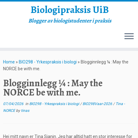
Biologipraksis UiB
Blogger av biologistudenter i praksis
Skip
to
Home
»
BIO298 - Yrkespraksis i biologi
»
Blogginnlegg ¼ : May the
content
NORCE be with me.
Blogginnlegg ¼ : May the
NORCE be with me.
07/04/2026
in
BIO298 - Yrkespraksis i biologi
/
BIO298Vaar-2026
/
Tina -
NORCE
by
tinas
Hei mitt navn er Tina Sjanin. Jeg har alltid hatt en stor interesse for