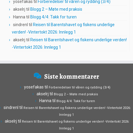
yosefakas
til
Forberedelser til våren og rydding (3/4)
akselrj
til
Blogg 2 – Møte med praksis
Hanna
til
Blogg 4/4: Takk for turen
sindrenl
til
Reisen til Barentshavet og fiskens underlige
verden! -Vintertokt 2026: Innlegg 1
akselrj
til
Reisen til Barentshavet og fiskens underlige verden!
-Vintertokt 2026: Innlegg 1
Siste kommentarer
yosefakas
til
Forberedelser til våren og rydding (3/4)
akselrj
til
Blogg 2 – Møte med praksis
Hanna
til
Blogg 4/4: Takk for turen
sindrenl
til
Reisen til Barentshavet og fiskens underlige verden! -Vintertokt 2026:
Innlegg 1
akselrj
til
Reisen til Barentshavet og fiskens underlige verden! -Vintertokt 2026:
Innlegg 1