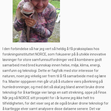
I den forbindelse så har jeg vert så heldig å få praksisplass hos
forskningsinstituttet NORCE, som fokuserer på å utvikle innovative
løsninger for store samfunnsutfordringer ved å kombinere godt
samarbeid med bred kunnskap innen helse, miljø, klima, energi,
samfunn og teknologi. Dette er fagfolk med stor interesse for
naturen, noen jeg virkelig ser frem til å få samarbeide med og lære
fra. Master oppgaven min går ut på å studere viers påvirkning på
humledronninger, og med det så skal jeg bland annet bruke drone
teknologi for å kartlegge vier langs en satt strekning, oppe på Finse.
Når jeg så NORCE sitt prosjekt for i år kunne jeg ikke helt tro
tilfeldigheten, for det viser seg at de også bruker drone teknologi for
å kartlegge elver samt analysere disse dataene senere. Det var